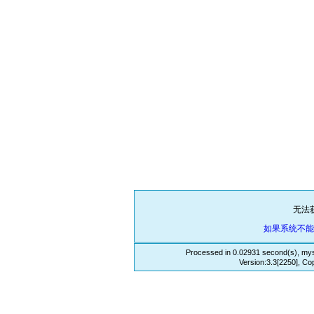
无法
如果系统不
Processed in 0.02931 second(s), mys
Version:3.3[2250], Co