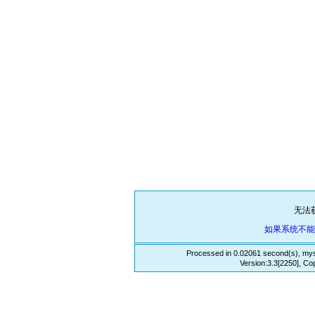
无法
如果系统不
Processed in 0.02061 second(s), mys
Version:3.3[2250], Co