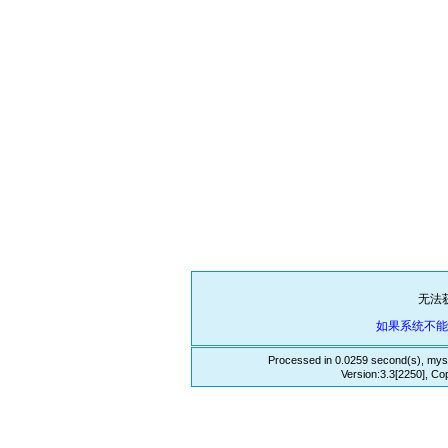
无法
如果系统不
Processed in 0.0259 second(s), mys
Version:3.3[2250], Co