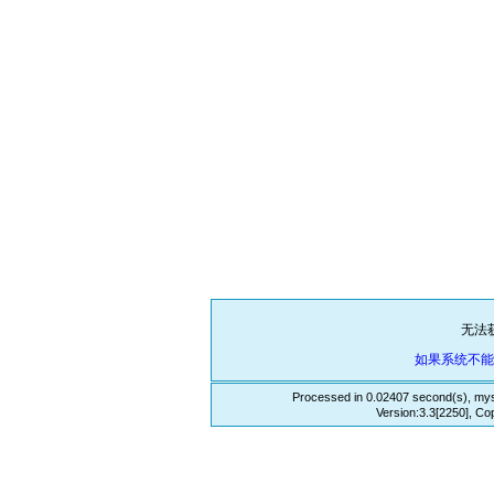
无法
如果系统不
Processed in 0.02407 second(s), mys
Version:3.3[2250], Co